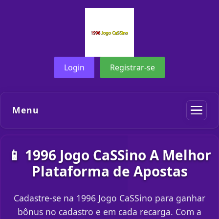
Login
Registrar-se
Menu
📱 1996 Jogo CaSSino A Melhor
Plataforma de Apostas
Cadastre-se na 1996 Jogo CaSSino para ganhar
bônus no cadastro e em cada recarga. Com a