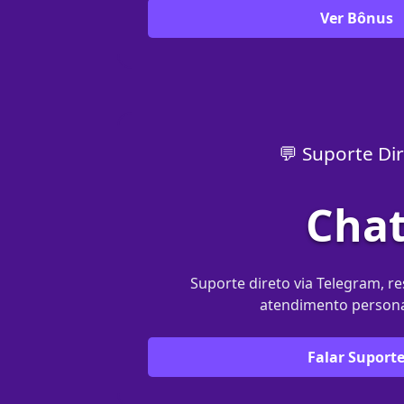
Ver Bônus
💬 Suporte Di
Cha
Suporte direto via Telegram, r
atendimento persona
Falar Suport