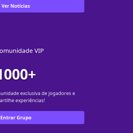
Ver Notícias
Comunidade VIP
1000+
unidade exclusiva de jogadores e
rtilhe experiências!
Entrar Grupo