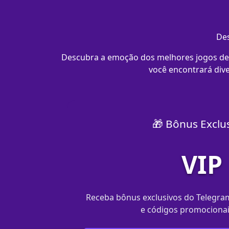
Des
Descubra a emoção dos melhores jogos de s
você encontrará div
🎁 Bônus Exclu
VIP
Receba bônus exclusivos do Telegra
e códigos promocionai