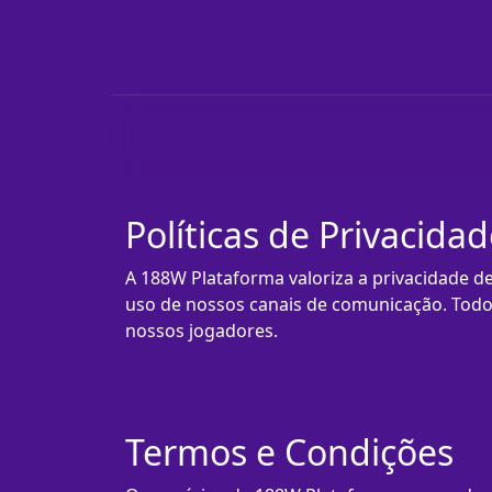
Políticas de Privacida
A 188W Plataforma valoriza a privacidade 
uso de nossos canais de comunicação. Todos
nossos jogadores.
Termos e Condições