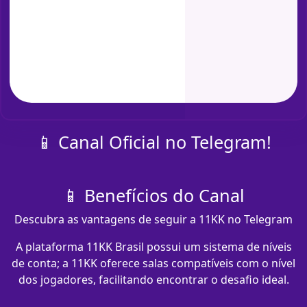
📱 Canal Oficial no Telegram!
📱 Benefícios do Canal
Descubra as vantagens de seguir a 11KK no Telegram
A plataforma 11KK Brasil possui um sistema de níveis
de conta; a 11KK oferece salas compatíveis com o nível
dos jogadores, facilitando encontrar o desafio ideal.